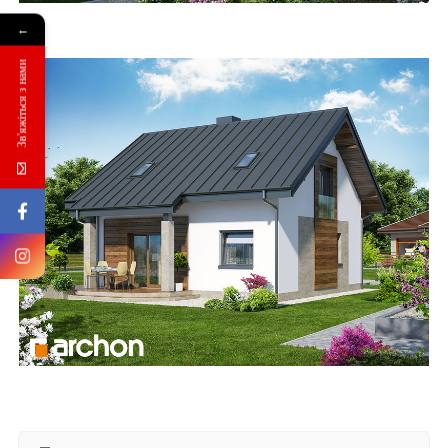
←
Зв'яжіться з нами