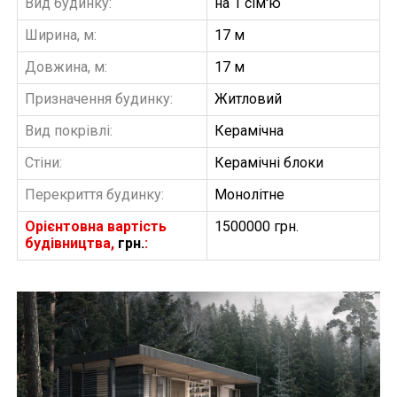
Вид будинку:
на 1 сім'ю
Ширина, м:
17 м
Довжина, м:
17 м
Призначення будинку:
Житловий
Вид покрівлі:
Керамічна
Стіни:
Керамічні блоки
Перекриття будинку:
Монолітне
Орієнтовна вартість
1500000 грн.
будівництва,
грн.
:
БУДІВНИЦТВО БУДИНКІВ
АББ”ТВІЙ ПРОЕКТ”
З