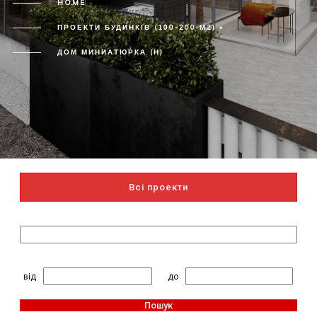
HOME
ПРОЕКТИ БУДИНКІВ (100-200 М2) »
ДОМ МИНИАТЮРКА (Н)
Всі проекти
Пошук за назвою
2
Житлова площа, м
:
від
до
Пошук