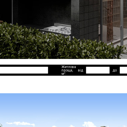
Житлова
площа,
від
до
2
м
: