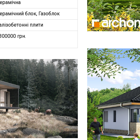
ерамічна
ерамічний блок, Газоблок
алізобетонні плити
300000 грн.
БУДИНКІВ
ОЕКТ”
З
ництво