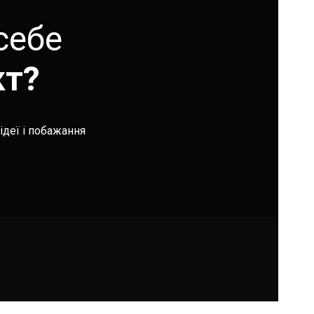
себе
кт?
ідеї і побажання