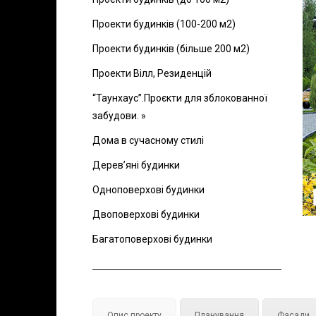
Проекти будинків (100-200 м2)
Проекти будинків (більше 200 м2)
Проекти Вілл, Резиденцій
“Таунхаус”.Проєкти для зблокованної
забудови. »
Дома в сучасному стилі
Дерев’яні будинки
Одноповерхові будинки
Двоповерхові будинки
Багатоповерхові будинки
Опис проекту
Планування
Фасади