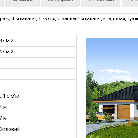
, 4 комнаты, 1 кухня, 2 ванные комнаты, кладовая, туале
87 м 2
47 м 2
а 1 сім'ю
4 м
7 м
итловий