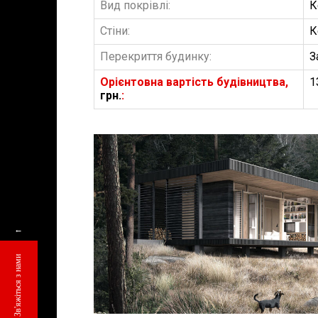
Вид покрівлі:
К
Стіни:
К
Перекриття будинку:
З
Орієнтовна вартість будівництва,
1
грн.
:
БУДІВНИЦТВО 
АББ”ТВІЙ ПР
←
Замовити будів
Зв'яжіться з нами