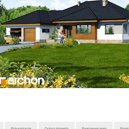
Візуалізація
Склад проекту
Внесення змін
Розрі