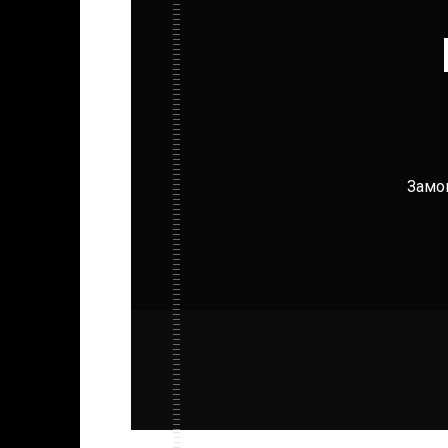
Замов