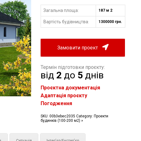
Загальна площа:
187 м 2
Вартість будівництва
1300000 грн.
:
Замовити проект
Термін підготовки проєкту:
від
2
до
5
днів
Проєктна документація
Адаптація проєкту
Погодження
SKU:
00b3ebec2035
Category:
Проекти
будинків (100-200 м2) »
з
Ситуація
Інтер'єр/Екстер'єр