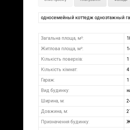
односемейный коттедж одноэтажный гараж
Загальна площа, м²:
1
Житлова площа, м²:
1
Кількість поверхів:
1
Кількість кімнат:
4
Гараж:
1
Вид будинку:
н
Ширина, м:
2
Довжина, м:
2
Призначення будинку:
Ж