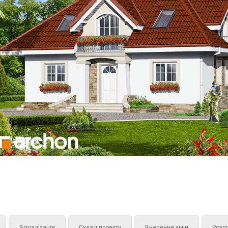
Візуалізація
Склад проекту
Внесення змін
Розрі