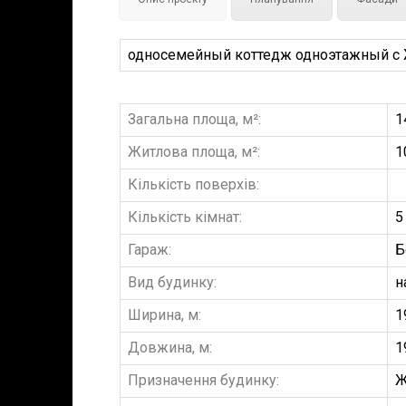
односемейный коттедж одноэтажный с Жи
Загальна площа, м²:
1
Житлова площа, м²:
1
Кількість поверхів:
Кількість кімнат:
5
Гараж:
Б
Вид будинку:
н
Ширина, м:
1
Довжина, м:
1
Призначення будинку:
Ж