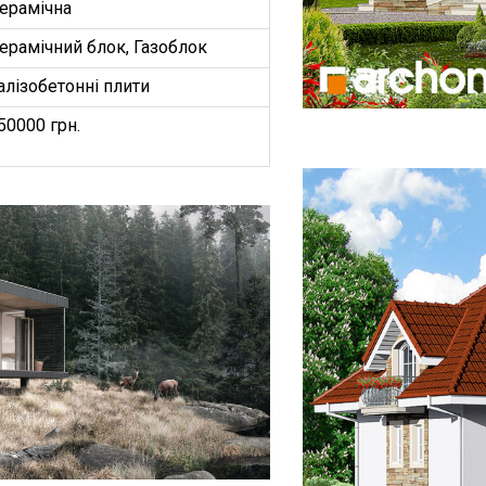
ерамічна
ерамічний блок, Газоблок
алізобетонні плити
50000 грн.
БУДИНКІВ
ОЕКТ”
З
ництво