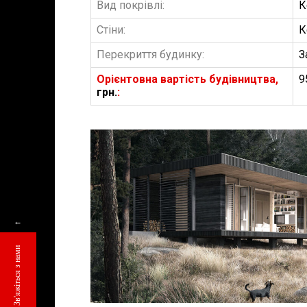
Вид покрівлі:
К
Стіни:
К
Перекриття будинку:
З
Орієнтовна вартість будівництва,
9
грн.
:
БУДІВНИЦТВО 
АББ”ТВІЙ ПР
←
Замовити будів
Зв'яжіться з нами