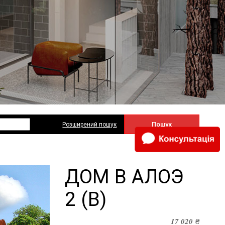
Пошук
Розширений пошук
ДОМ В АЛОЭ
2 (В)
17 020
₴