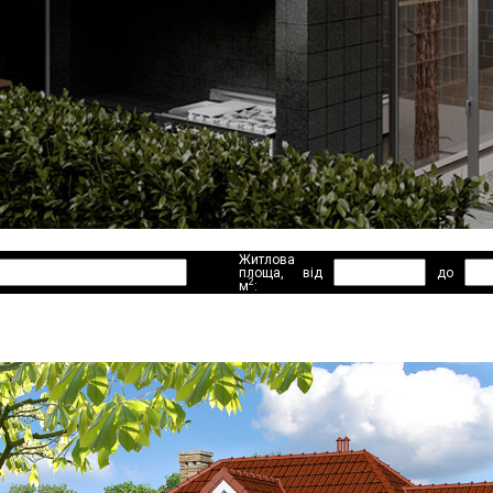
Житлова
площа,
від
до
2
м
: