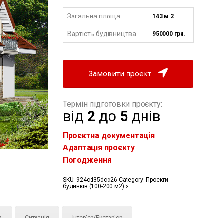
Загальна площа:
143 м 2
Вартість будівництва
950000 грн.
:
Замовити проект
Термін підготовки проєкту:
від
2
до
5
днів
Проєктна документація
Адаптація проєкту
Погодження
SKU:
924cd35dcc26
Category:
Проекти
будинків (100-200 м2) »
з
Ситуація
Інтер'єр/Екстер'єр