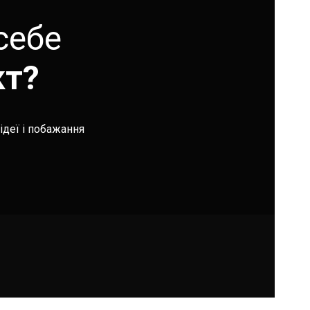
себе
кт?
ідеї і побажання