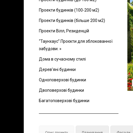
Проекти будинків (100-200 м2)
Проекти будинків (більше 200 м2)
Проекти Вілл, Резиденцій
“Таунхаус”.Проєкти для зблокованної
забудови. »
Дома в сучасному стилі
Дерев’яні будинки
Одноповерхові будинки
Двоповерхові будинки
Багатоповерхові будинки
Опис проекту
Планування
Фасади