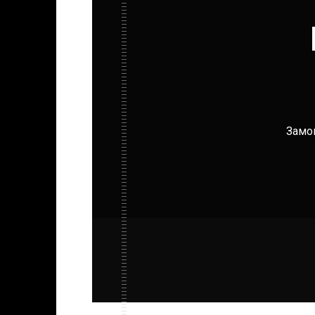
Замов