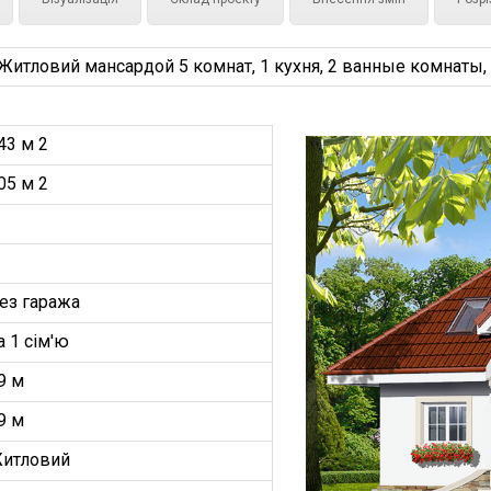
тловий мансардой 5 комнат, 1 кухня, 2 ванные комнаты, с
43 м 2
05 м 2
ез гаража
а 1 сім'ю
9 м
9 м
итловий