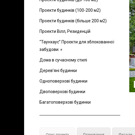
Проекти будинків (100-200 м2)
Проекти будинків (більше 200 м2)
Проекти Вілл, Резиденцій
“Таунхаус”.Проєкти для зблокованної
забудови. »
Дома в сучасному стилі
Дерев’яні будинки
Одноповерхові будинки
Двоповерхові будинки
Багатоповерхові будинки
Опис проекту
Планування
Фасади