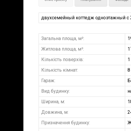
двухсемейный коттедж одноэтажный с Жи
Загальна площа, м²:
1
Житлова площа, м²:
1
Кількість поверхів:
1
Кількість кімнат:
8
Гараж:
Б
Вид будинку:
н
Ширина, м:
1
Довжина, м:
2
Призначення будинку:
Ж