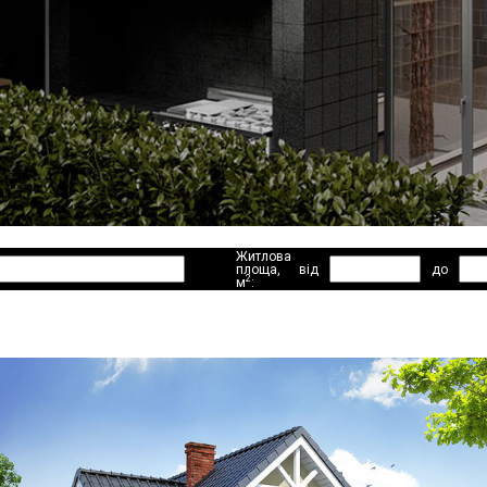
Житлова
площа,
від
до
2
м
: