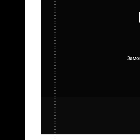
Замов