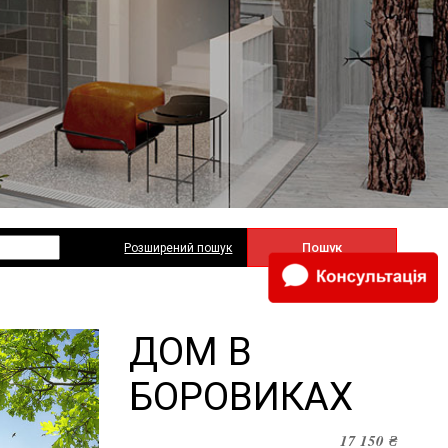
Пошук
Розширений пошук
ДОМ В
БОРОВИКАХ
17 150
₴