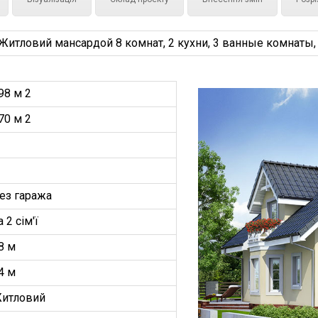
тловий мансардой 8 комнат, 2 кухни, 3 ванные комнаты, к
98 м 2
70 м 2
ез гаража
а 2 сім'ї
8 м
4 м
итловий