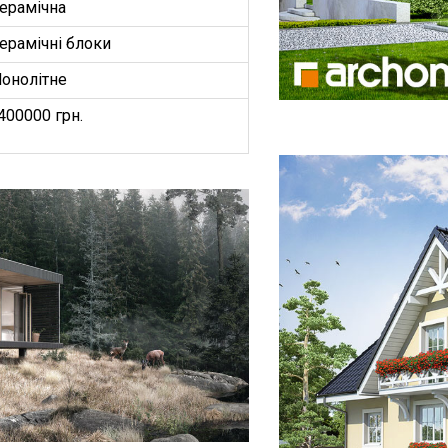
ерамічна
ерамічні блоки
онолітне
400000 грн.
БУДИНКІВ
ОЕКТ”
З
ництво