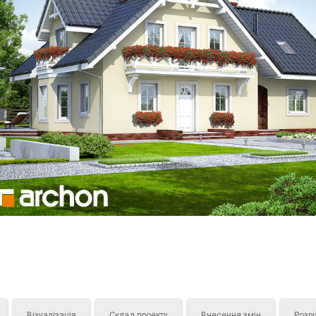
Візуалізація
Склад проекту
Внесення змін
Розрі