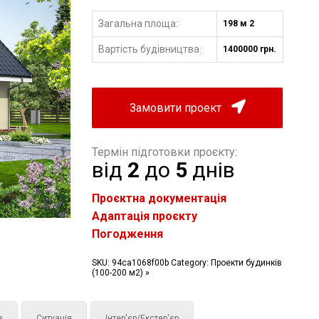
Загальна площа:
198 м 2
Вартість будівництва
1400000 грн.
:
Замовити проект
Термін підготовки проєкту:
від
2
до
5
днів
Проєктна документація
Адаптація проєкту
Погодження
SKU:
94ca1068f00b
Category:
Проекти будинків
(100-200 м2) »
з
Ситуація
Інтер'єр/Екстер'єр