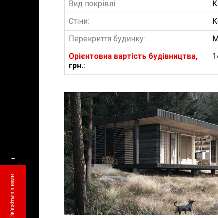
Вид покрівлі:
К
Стіни:
К
Перекриття будинку:
М
Орієнтовна вартість будівництва,
1
грн.
:
БУДІВНИЦТВО 
АББ”ТВІЙ ПР
←
Замовити будів
Зв'яжіться з нами