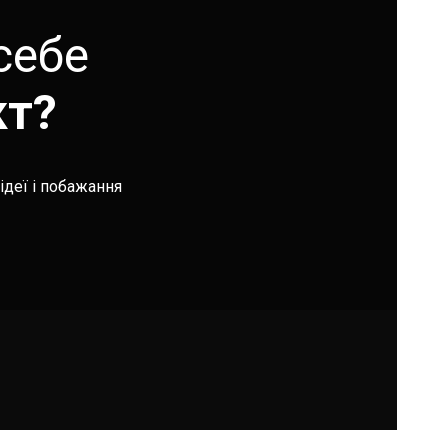
себе
кт?
ідеї і побажання