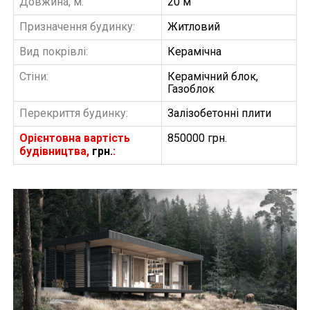
Довжина, м:
20 м
Призначення будинку:
Житловий
Вид покрівлі:
Керамічна
Стіни:
Керамічний блок,
Газоблок
Перекриття будинку:
Залізобетонні плити
Орієнтовна вартість
850000 грн.
будівництва,
грн.
:
БУДІВНИЦТВО БУДИНКІВ
АББ”ТВІЙ ПРОЕКТ”
З
Замовити будівництво