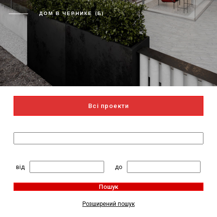
ДОМ В ЧЕРНИКЕ (Б)
Всі проекти
Пошук за назвою
2
Житлова площа, м
:
від
до
Пошук
Розширений пошук