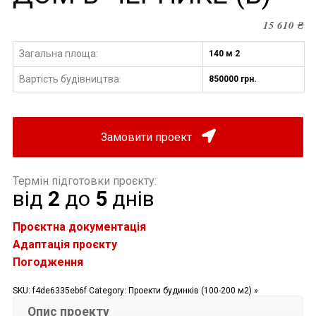
15 610
₴
Загальна площа:
140 м 2
Вартість будівництва
850000 грн.
:
Замовити проект
Термін підготовки проєкту:
від
2
до
5
днів
Проєктна документація
Адаптація проєкту
Погодження
SKU:
f4de6335eb6f
Category:
Проекти будинків (100-200 м2) »
Опис проекту