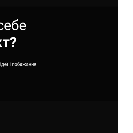
себе
кт?
ідеї і побажання