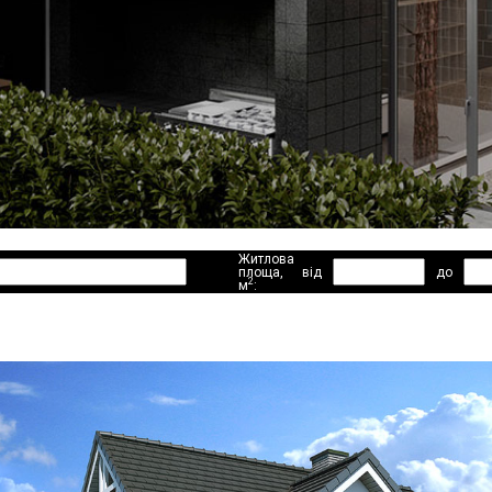
Житлова
площа,
від
до
2
м
: