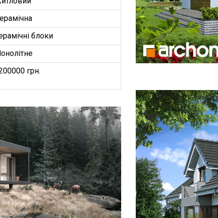
итловий
ерамічна
ерамічні блоки
онолітне
200000 грн.
БУДИНКІВ
ОЕКТ”
З
ництво