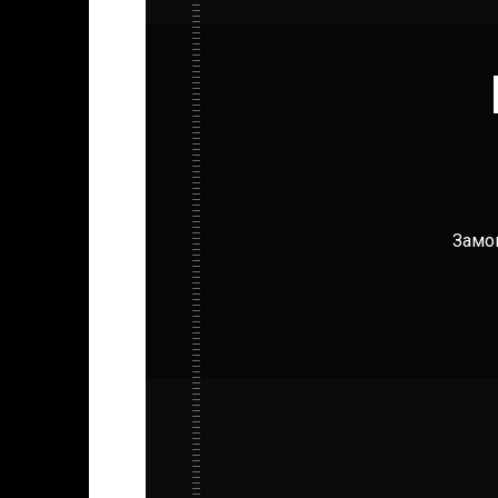
Замов