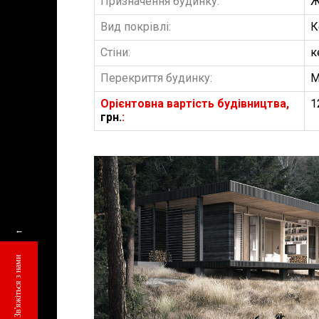
Призначення будинку:
Ж
Вид покрівлі:
К
Стіни:
к
Перекриття будинку:
М
Орієнтовна вартість будівництва,
1
грн.
:
БУДІВНИЦТВО 
←
АББ”ТВІЙ ПР
Зв'яжіться з нами
Замовити будів