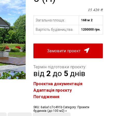
15 420
₴
Загальна площа:
168 м 2
Вартість будівництва
1200000 грн.
:
Замовити проект
Термін підготовки проєкту:
від
2
до
5
днів
Проєктна документація
Адаптація проєкту
Погодження
SKU:
6a6a1c7c491b
Category:
Проекти
будинків (до 100 м2) »