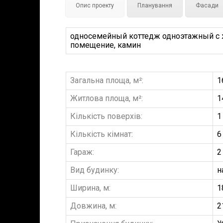
Опис проекту
Планування
Фасади
односемейный коттедж одноэтажный с жи
помещение, камин
Загальна площа, м²:
1
Житлова площа, м²:
1
Кількість поверхів:
1
Кількість кімнат:
6
Гараж:
2
Вид будинку:
н
Ширина, м:
1
Довжина, м:
2