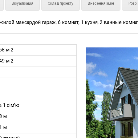
Візуалізація
Склад проекту
Внесення змін
Розрі
лой мансардой гараж, 6 комнат, 1 кухня, 2 ванные комнат
68 м 2
49 м 2
а 1 сім'ю
8 м
1 м