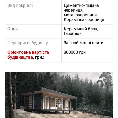
Вид покрівлі:
Цементно-піщана
черепиця,
металочерепиця,
Керамічна черепиця
Стіни:
Керамічний блок,
Газоблок
Перекриття будинку:
Залізобетонні плити
Орієнтовна вартість
800000 грн.
будівництва,
грн.
:
БУДІВНИЦТВО БУДИНКІВ
АББ”ТВІЙ ПРОЕКТ”
З
Замовити будівництво