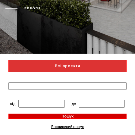
ЕВРОПА
Всі проекти
Пошук за назвою
2
Житлова площа, м
:
від
до
Пошук
Розширений пошук