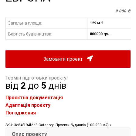
9 000
₴
Загальна площа:
129 м 2
Вартість будівництва
800000 грн.
:
Замовити проект
Термін підготовки проєкту:
від
2
до
5
днів
Проєктна документація
Адаптація проєкту
Погодження
SKU:
3c84f194fdd8
Category:
Проекти будинків (100-200 м2) »
Опис проекту