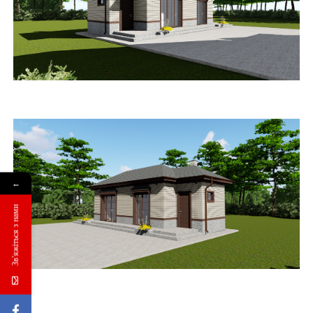
←
Зв'яжіться з нами