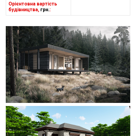
Орієнтовна вартість
будівництва,
грн.
:
БУДІВНИЦТВО БУДИНКІВ
АББ”ТВІЙ ПРОЕКТ”
З
Замовити будівництво