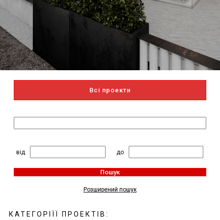
Всі проекти
Пошук за назвою
2
Житлова площа, м
:
від
до
Пошук
Розширений пошук
КАТЕГОРІЇЇ ПРОЕКТІВ: