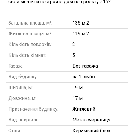
свои мечты и постройте дом по проекту Z162.
Загальна площа, м²:
135 м 2
Житлова площа, м²:
119 м 2
Кількість поверхів:
2
Кількість кімнат:
5
Гараж:
Без гаража
Вид будинку:
на 1 сім'ю
Ширина, м:
19 м
Довжина, м:
17 м
Призначення будинку:
Житловий
Вид покрівлі:
Металочерепиця
Стіни:
Керамічний блок,