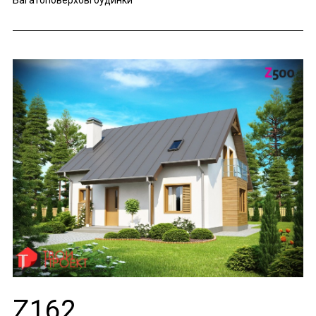
Багатоповерхові будинки
Z162