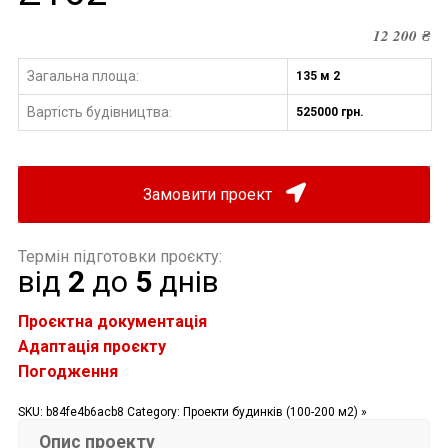
12 200
₴
Загальна площа:
135 м 2
Вартість будівництва
525000 грн.
:
Замовити проект
Термін підготовки проєкту:
від
2
до
5
днів
Проєктна документація
Адаптація проєкту
Погодження
SKU:
b84fe4b6acb8
Category:
Проекти будинків (100-200 м2) »
Опис проекту