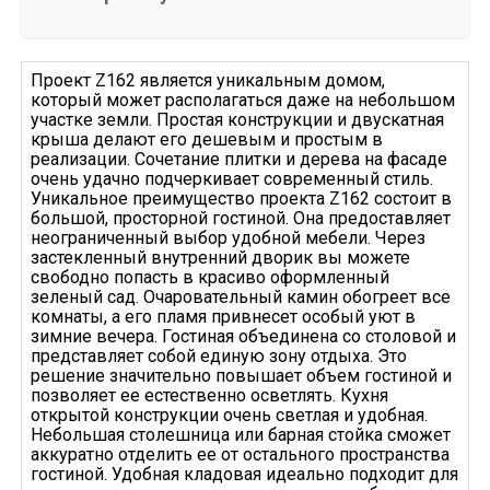
Проект Z162 является уникальным домом,
который может располагаться даже на небольшом
участке земли. Простая конструкции и двускатная
крыша делают его дешевым и простым в
реализации. Сочетание плитки и дерева на фасаде
очень удачно подчеркивает современный стиль.
Уникальное преимущество проекта Z162 состоит в
большой, просторной гостиной. Она предоставляет
неограниченный выбор удобной мебели. Через
застекленный внутренний дворик вы можете
свободно попасть в красиво оформленный
зеленый сад. Очаровательный камин обогреет все
комнаты, а его пламя привнесет особый уют в
зимние вечера. Гостиная объединена со столовой и
представляет собой единую зону отдыха. Это
решение значительно повышает объем гостиной и
позволяет ее естественно осветлять. Кухня
открытой конструкции очень светлая и удобная.
Небольшая столешница или барная стойка сможет
аккуратно отделить ее от остального пространства
гостиной. Удобная кладовая идеально подходит для