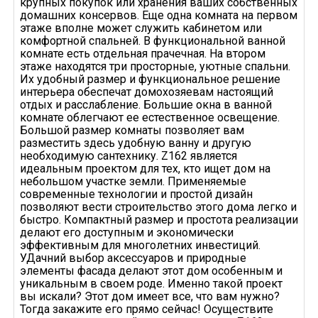
крупных покупок или хранения ваших собственных
домашних консервов. Еще одна комната на первом
этаже вполне может служить кабинетом или
комфортной спальней. В функциональной ванной
комнате есть отдельная прачечная. На втором
этаже находятся три просторные, уютные спальни.
Их удобный размер и функциональное решение
интерьера обеспечат домохозяевам настоящий
отдых и расслабление. Большие окна в ванной
комнате облегчают ее естественное освещение.
Большой размер комнаты позволяет вам
разместить здесь удобную ванну и другую
необходимую сантехнику. Z162 является
идеальным проектом для тех, кто ищет дом на
небольшом участке земли. Применяемые
современные технологии и простой дизайн
позволяют вести строительство этого дома легко и
быстро. Компактный размер и простота реализации
делают его доступным и экономически
эффективным для многолетних инвестиций.
УДачний выбор аксессуаров и природные
элементы фасада делают этот дом особенным и
уникальным в своем роде. Именно такой проект
вы искали? Этот дом имеет все, что вам нужно?
Тогда закажите его прямо сейчас! Осуществите