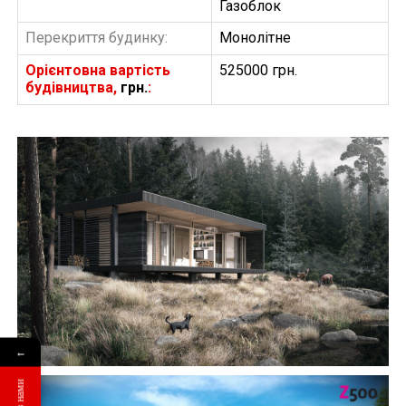
Газоблок
Перекриття будинку:
Монолітне
Орієнтовна вартість
525000 грн.
будівництва,
грн.
:
БУДІВНИЦТВО БУДИНКІВ
АББ”ТВІЙ ПРОЕКТ”
З
Замовити будівництво
←