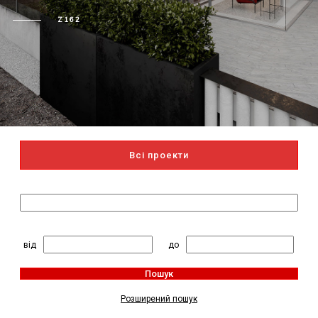
Z162
Всі проекти
Пошук за назвою
2
Житлова площа, м
:
від
до
Пошук
Розширений пошук