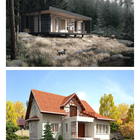
БУДІВНИЦТВО БУДИНКІВ
АББ”ТВІЙ ПРОЕКТ”
З
Замовити будівництво