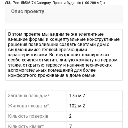
SKU:
7ee15b5b6f74
Category:
Проекти будинків (100-200 м2) »
Опис проекту
В этом проекте мы видим те же элегантные
внешние формы и концептуальные конструктиные
решения позволившие создать светлый дом с
выдающимися теплосберегающими
характеристиками. Во внутренних планировках
особо хочется отметить жилую комнату на первом
этаже, открытую террасу и наличие технических
вспомогательных помещений для более
комфортного проживания в доме семьи.
Загальна площа, м²:
175 м 2
Житлова площа, м²:
102 м 2
Кількість поверхів:
2
Кількість кімнат:
7