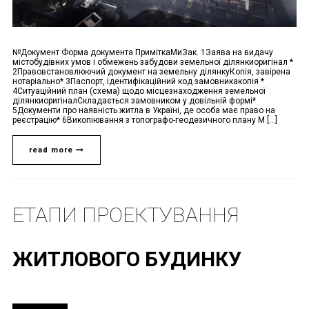
№Документ Форма документа ПриміткаМиЗак. 1Заява на видачу
містобудівних умов і обмежень забудови земельної ділянкиоригінал *
2Правовстановлюючий документ на земельну ділянкуКопія, завірена
нотаріально* 3Паспорт, ідентифікаційний код замовникакопія *
4Ситуаційний план (схема) щодо місцезнаходження земельної
ділянкиоригіналСкладається замовником у довільній формі*
5Документи про наявність житла в Україні, де особа має право на
реєстрацію* 6Викопіювання з топографо-геодезичного плану М [...]
read more
ЕТАПИ ПРОЕКТУВАННЯ
ЖИТЛОВОГО БУДИНКУ