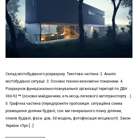
Склад містобудівного розрахунку. Текстова частина. 2. Аналіз
містобудівної ситуації. 3. Основні техніко-економічні показники. 4.
Розрахунок функціонально-планувальної організації території по ДБН
360-92 ** (основні майданчики, к-ть місць легкового автотранспорту …).
5. Графічна частина (передпроектні пропозиція: ситуаційна схема
розміщення ділянки будівлі, схе- ми генерального плану ділянки,
планів будівлі, фаса- дов, 3d модель, фотофіксація місцевості). Закон
України «Про […]