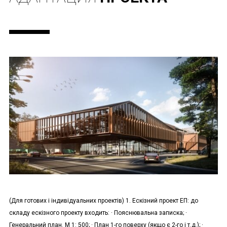
(Для готових і індивідуальних проектів) 1. Ескізний проект ЕП: до
складу ескізного проекту входить: · Пояснювальна записка; ·
Генеральний план. М 1: 500; · План 1-го поверху (якщо є 2-го і т.д.); ·