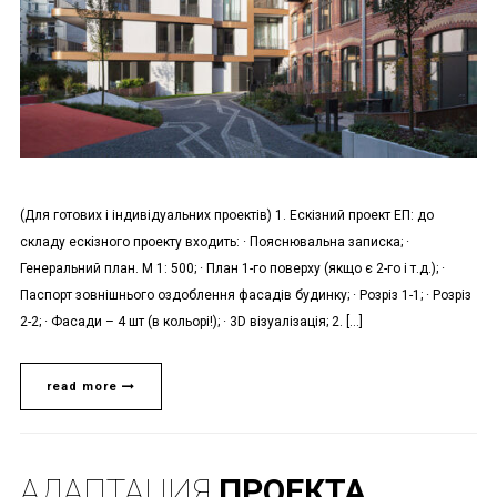
(Для готових і індивідуальних проектів) 1. Ескізний проект ЕП: до
складу ескізного проекту входить: · Пояснювальна записка; ·
Генеральний план. М 1: 500; · План 1-го поверху (якщо є 2-го і т.д.); ·
Паспорт зовнішнього оздоблення фасадів будинку; · Розріз 1-1; · Розріз
2-2; · Фасади – 4 шт (в кольорі!); · 3D візуалізація; 2. […]
read more
АДАПТАЦИЯ
ПРОЕКТА