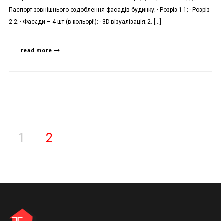
Паспорт зовнішнього оздоблення фасадів будинку; · Розріз 1-1; · Розріз
2-2; · Фасади – 4 шт (в кольорі!); · 3D візуалізація; 2. […]
read more
1
2